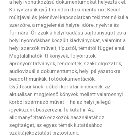
a helyi vonatkozású dokumentumokat helyeztük el.
Könyvtárunk gyűjt minden dokumentumot Kecel
múltjával és jelenével kapcsolatban tekintet nélkül a
szerzőre, a megjelenési helyre, időre, nyelvre és
formára. Őrizzük a helyi kiadású sajtóanyagot és a
helyi nyomdákban készült kiadványokat, valamint a
helyi szerzők műveit, típustól, témától függetlenül.
Megtalálhatók itt könyvek, folyóiratok,
aprónyomtatványok, rendeletek, szakdolgozatok,
audiovizuális dokumentumok, helyi pályázatokra
beadott munkák, fotódokumentációk.
Gyűjtésünknek időbeli korlátai nincsenek: az
aktuálisan megjelenő könyvek mellett valamennyi
korból származó művet – ha az helyi jellegű –
igyekszünk beszerezni, felkutatni. Az
állományfeltáró eszközök használatához
segítséget, az egyes témák kutatásához
szaktájékoztatást biztosítunk.