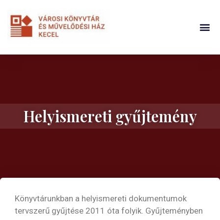
Helyismereti gyűjtemény
Könyvtárunkban a helyismereti dokumentumok
tervszerű gyűjtése 2011 óta folyik. Gyűjteményben