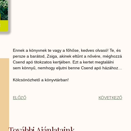
Ennek a könyvnek te vagy a főhőse, kedves olvasó! Te, és
persze a barátod, Zsiga, akinek eltűnt a nővére, méghozzá
Csend apó titokzatos kertjében. Ezt a kertet megtalálni
sem könnyű, nemhogy eljutni benne Csend apó házához…
Kölcsönözhető a könyvtárban!
ELŐZŐ
KÖVETKEZŐ
További Ajánlataink