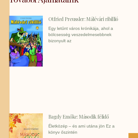
Otfried Preussler: Málévári ribillió
Egy letűnt város krónikája, ahol a
bölcsesség veszedelmesebbnek
bizonyult az
Bagdy Emőke: Második félidő
Életközép – és ami utána jön Ez a
könyv őszintén