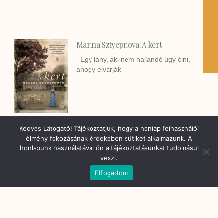
Marina Sztyepnova: A kert
Egy lány, aki nem hajlandó úgy élni,
ahogy elvárják
Kedves Látogató! Tájékoztatjuk, hogy a honlap felhasználói
élmény fokozásának érdekében sütiket alkalmazunk. A
honlapunk használatával ön a tájékoztatásunkat tudomásul
veszi.
Elfogadom
Molnár Ibolya, Pelesz Alexandra:
Mályvacukor, avagy botladozás az
élet küszöbein