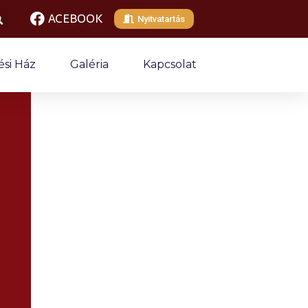
ACEBOOK
Nyitvatartás
si Ház
Galéria
Kapcsolat