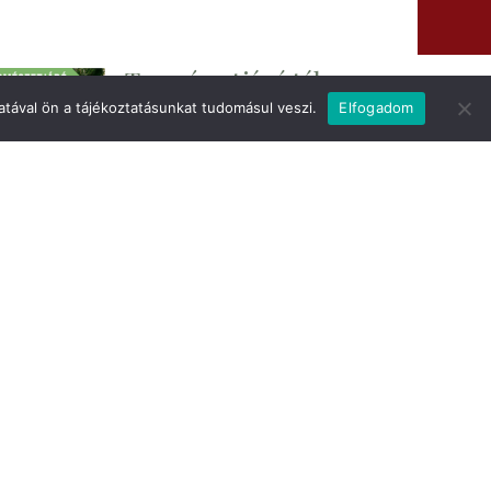
Természetjáró tábor
tával ön a tájékoztatásunkat tudomásul veszi.
Elfogadom
2026. július 6. és 10. között a
természetet kedvelő általános