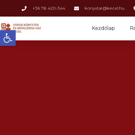
+36 78 420-344
konyvtar@kecel.hu
Kezdőlap
R
Eszköztár megnyitása