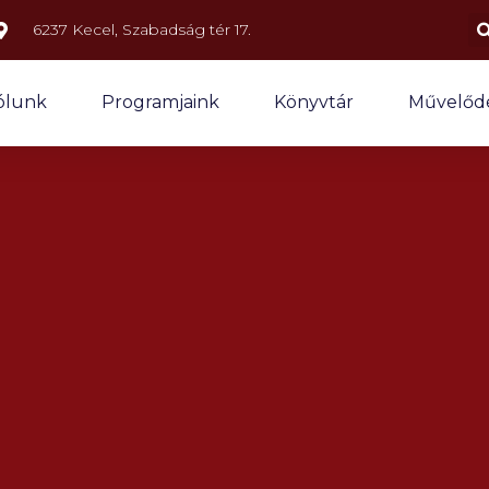
6237 Kecel, Szabadság tér 17.
ólunk
Programjaink
Könyvtár
Művelődé