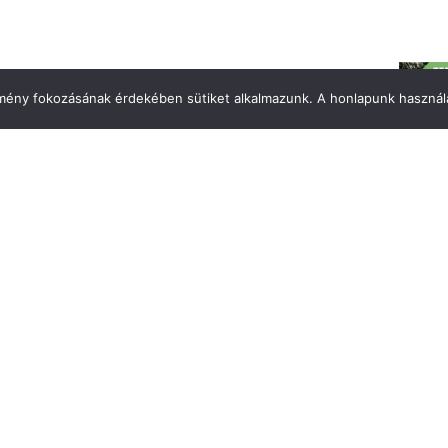
élmény fokozásának érdekében sütiket alkalmazunk. A honlapunk használa