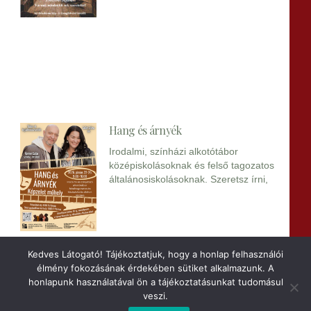
Hang és árnyék
Irodalmi, színházi alkotótábor
középiskolásoknak és felső tagozatos
általánosiskolásoknak. Szeretsz írni,
Kedves Látogató! Tájékoztatjuk, hogy a honlap felhasználói
élmény fokozásának érdekében sütiket alkalmazunk. A
honlapunk használatával ön a tájékoztatásunkat tudomásul
veszi.