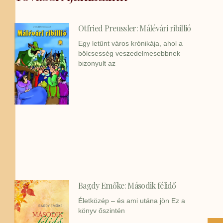
Otfried Preussler: Málévári ribillió
Egy letűnt város krónikája, ahol a
bölcsesség veszedelmesebbnek
bizonyult az
Bagdy Emőke: Második félidő
Életközép – és ami utána jön Ez a
könyv őszintén