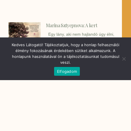
Marina Sztyepnova: A kert
Egy lány, aki nem hajlandó úgy élni,
ahogy elvárják
Kedves Látogató! Tájékoztatjuk, hogy a honlap felhasználói
élmény fokozásának érdekében sütiket alkalmazunk. A
honlapunk használatával ön a tájékoztatásunkat tudomásul
veszi.
Elfogadom
Molnár Ibolya, Pelesz Alexandra:
Mályvacukor, avagy botladozás az
élet küszöbein