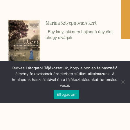
Marina Sztyepnova: A kert
Egy lány, aki nem hajlandó úgy élni,
ahogy elvárják
Kedves Látogató! Tájékoztatjuk, hogy a honlap felhasználói
élmény fokozásának érdekében sütiket alkalmazunk. A
honlapunk használatával ön a tájékoztatásunkat tudomásul
veszi.
Elfogadom
Molnár Ibolya, Pelesz Alexandra:
Mályvacukor, avagy botladozás az
élet küszöbein