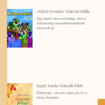
Otfried Preussler: Málévári ribillió
Egy letűnt város krónikája, ahol a
bölcsesség veszedelmesebbnek
bizonyult az
Bagdy Emőke: Második félidő
Életközép – és ami utána jön Ez a
könyv őszintén